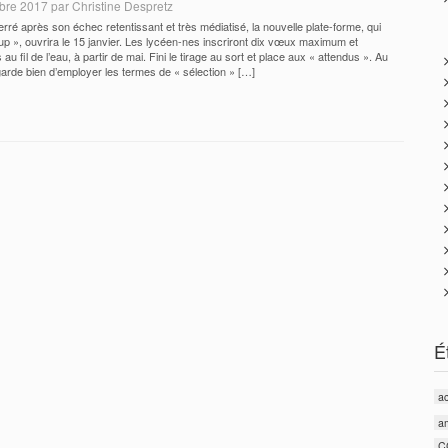
re 2017 par Christine Despretz
rré après son échec retentissant et très médiatisé, la nouvelle plate-forme, qui
up », ouvrira le 15 janvier. Les lycéen-nes inscriront dix vœux maximum et
u fil de l’eau, à partir de mai. Fini le tirage au sort et place aux « attendus ». Au
rde bien d’employer les termes de « sélection » […]
É
ac
a
C