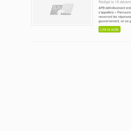
Rédigé le 15 décemb
APB définitivement ente
s’appellera « Parcours
recevront les réponses a
gouvernement, on se ga
Lire la suite