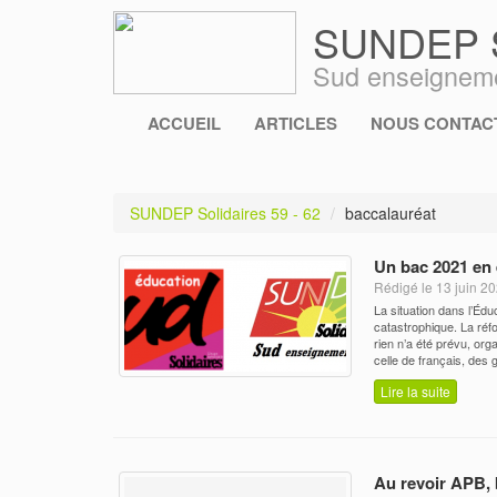
SUNDEP So
Sud enseigneme
ACCUEIL
ARTICLES
NOUS CONTACT
SUNDEP Solidaires 59 - 62
baccalauréat
Un bac 2021 en 
Rédigé le 13 juin 20
La situation dans l’Édu
catastrophique. La réfo
rien n’a été prévu, org
celle de français, des
Lire la suite
Au revoir APB,