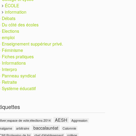
ÉCOLE
information
Débats
Du côté des écoles
Elections
emploi
Enseignement suppérieur privé.
Féminisme
Fiches pratiques
Informations
Interpro
Panneau syndical
Retraite
Système éducatiif
tiquettes
AESH
tiver;espace de vote;élections 2014
Aggression
baccalauréat
malgame
arbitraire
Calomnie
CMI;Profession de foi
chef d'établissement
collège