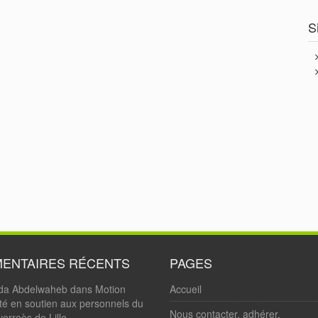
S
ENTAIRES RÉCENTS
PAGES
da Abdelwaheb
dans
Motion
Accueil
ité en soutien aux personnels du
Nous contacter, adhérer.
erroès de Lille.