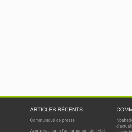
ARTICLES RÉCENTS
COMM
Communiqué de presse
Nbahed
d’actual
Averroès : non à l’acharnement de l’État.
Lycée Av