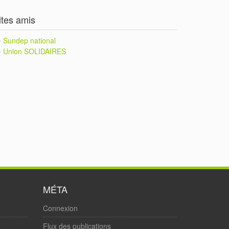
ites amis
Sundep national
Union SOLIDAIRES
MÉTA
Connexion
Flux des publications