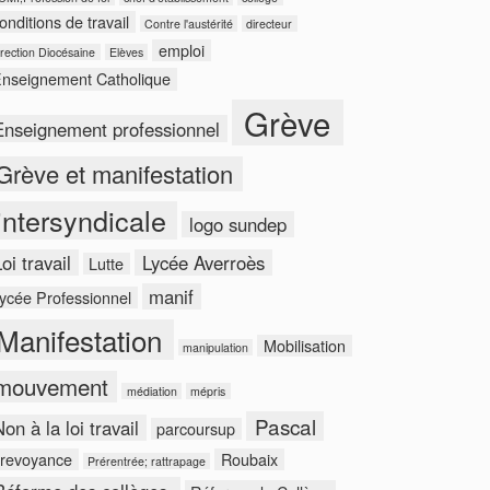
onditions de travail
Contre l'austérité
directeur
emploi
rection Diocésaine
Elèves
nseignement Catholique
Grève
Enseignement professionnel
Grève et manifestation
intersyndicale
logo sundep
oi travail
Lycée Averroès
Lutte
manif
ycée Professionnel
Manifestation
Mobilisation
manipulation
mouvement
médiation
mépris
Pascal
on à la loi travail
parcoursup
revoyance
Roubaix
Prérentrée; rattrapage