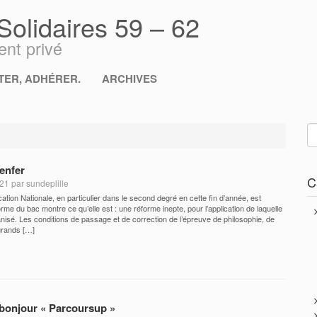
lidaires 59 – 62
nt privé
ER, ADHÉRER.
ARCHIVES
enfer
C
21 par sundeplille
cation Nationale, en particulier dans le second degré en cette fin d’année, est
rme du bac montre ce qu’elle est : une réforme inepte, pour l’application de laquelle
anisé. Les conditions de passage et de correction de l’épreuve de philosophie, de
 grands […]
 bonjour « Parcoursup »