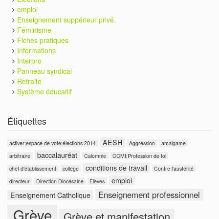
emploi
Enseignement suppérieur privé.
Féminisme
Fiches pratiques
Informations
Interpro
Panneau syndical
Retraite
Système éducatiif
Étiquettes
AESH
activer;espace de vote;élections 2014
Aggression
amalgame
baccalauréat
arbitraire
Calomnie
CCMI;Profession de foi
conditions de travail
chef d'établissement
collège
Contre l'austérité
emploi
directeur
Direction Diocésaine
Elèves
Enseignement professionnel
Enseignement Catholique
Grève
Grève et manifestation