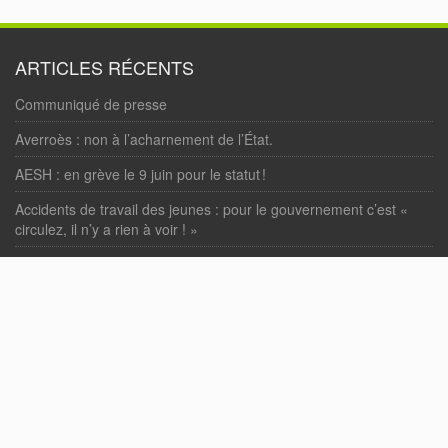
ARTICLES RÉCENTS
Communiqué de presse
Averroès : non à l’acharnement de l’État.
AESH : en grève le 9 juin pour le statut !
Accidents de travail des jeunes : pour le gouvernement c’est «
circulez, il n’y a rien à voir ! »
« Loi Bétharram » : enfin votée !
COMMENTAIRES RÉCENTS
Nbahedda Abdelwaheb
dans
Motion d’actualité en soutien aux
personnels du Lycée Averroès de Lille.
PAGES
Accueil