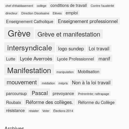
conditions de travail
chef d'établissement
collège
Contre l'austérité
emploi
directeur
Direction Diocésaine
Elèves
Enseignement professionnel
Enseignement Catholique
Grève
Grève et manifestation
intersyndicale
logo sundep
Loi travail
Lycée Averroès
manif
Lutte
Lycée Professionnel
Manifestation
Mobilisation
manipulation
mouvement
Non à la loi travail
médiation
mépris
Pascal
parcoursup
prevoyance
Prérentrée; rattrapage
Réforme des collèges.
Roubaix
Réforme du Collège
résistance
résister
Voter
Élections 2014
Archives