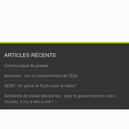
ARTICLES RÉCENTS
Communiqué de presse
Averroès : non à l’acharnement de l’État.
AESH : en grève le 9 juin pour le statut !
Accidents de travail des jeunes : pour le gouvernement c’est «
circulez, il n’y a rien à voir ! »
« Loi Bétharram » : enfin votée !
COMMENTAIRES RÉCENTS