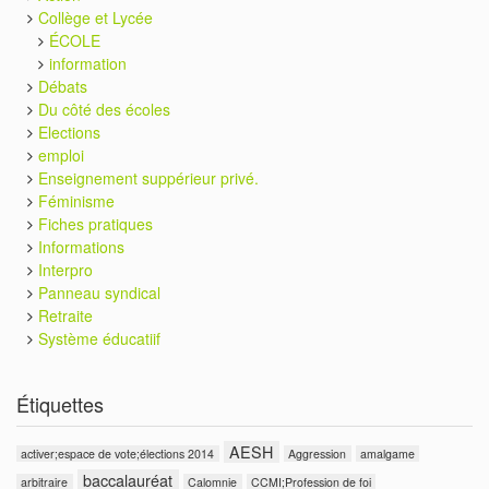
Collège et Lycée
ÉCOLE
information
Débats
Du côté des écoles
Elections
emploi
Enseignement suppérieur privé.
Féminisme
Fiches pratiques
Informations
Interpro
Panneau syndical
Retraite
Système éducatiif
Étiquettes
AESH
activer;espace de vote;élections 2014
Aggression
amalgame
baccalauréat
arbitraire
Calomnie
CCMI;Profession de foi