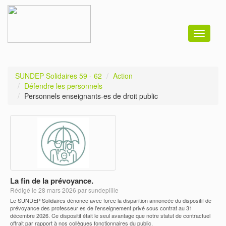
Toggle
navigati
SUNDEP Solidaires 59 - 62
Action
Défendre les personnels
Personnels enseignants-es de droit public
La fin de la prévoyance.
Rédigé le 28 mars 2026 par sundeplille
Le SUNDEP Solidaires dénonce avec force la disparition annoncée du dispositif de
prévoyance des professeur·es de l’enseignement privé sous contrat au 31
décembre 2026. Ce dispositif était le seul avantage que notre statut de contractuel
offrait par rapport à nos collègues fonctionnaires du public.