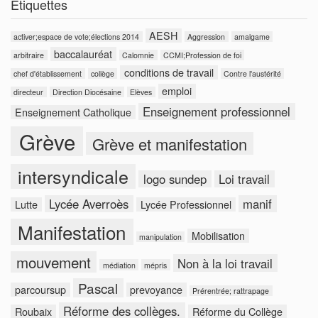
Étiquettes
AESH
activer;espace de vote;élections 2014
Aggression
amalgame
baccalauréat
arbitraire
Calomnie
CCMI;Profession de foi
conditions de travail
chef d'établissement
collège
Contre l'austérité
emploi
directeur
Direction Diocésaine
Elèves
Enseignement professionnel
Enseignement Catholique
Grève
Grève et manifestation
intersyndicale
logo sundep
Loi travail
Lycée Averroès
manif
Lutte
Lycée Professionnel
Manifestation
Mobilisation
manipulation
mouvement
Non à la loi travail
médiation
mépris
Pascal
parcoursup
prevoyance
Prérentrée; rattrapage
Réforme des collèges.
Roubaix
Réforme du Collège