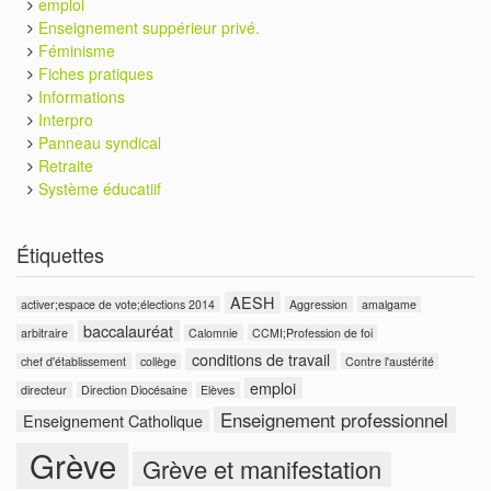
emploi
Enseignement suppérieur privé.
Féminisme
Fiches pratiques
Informations
Interpro
Panneau syndical
Retraite
Système éducatiif
Étiquettes
AESH
activer;espace de vote;élections 2014
Aggression
amalgame
baccalauréat
arbitraire
Calomnie
CCMI;Profession de foi
conditions de travail
chef d'établissement
collège
Contre l'austérité
emploi
directeur
Direction Diocésaine
Elèves
Enseignement professionnel
Enseignement Catholique
Grève
Grève et manifestation