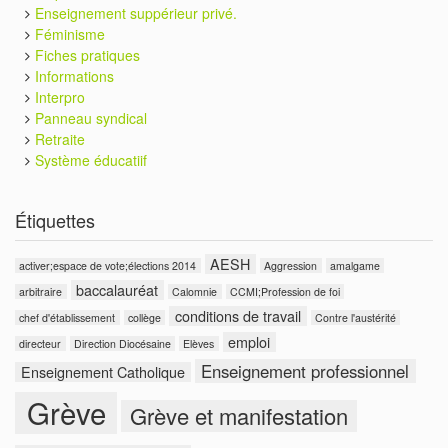
Enseignement suppérieur privé.
Féminisme
Fiches pratiques
Informations
Interpro
Panneau syndical
Retraite
Système éducatiif
Étiquettes
AESH
activer;espace de vote;élections 2014
Aggression
amalgame
baccalauréat
arbitraire
Calomnie
CCMI;Profession de foi
conditions de travail
chef d'établissement
collège
Contre l'austérité
emploi
directeur
Direction Diocésaine
Elèves
Enseignement professionnel
Enseignement Catholique
Grève
Grève et manifestation