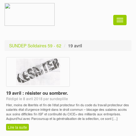
Toggle
navigati
SUNDEP Solidaires 59 - 62
19 avril
19 avril : résister ou sombrer.
Rédigé le 8 avril 2018 par sundeplille
Hier, moins de libertés et fin de l’état protecteur fin du code du travail protecteur des
salariés état d’urgence intégré dans le droit commun – blocage des salaires accès
aux soins difficiles fin ISF et continuité du CICE= des milliards aux entreprises.
Aujourd’hui avec Parcoursup et la généralisation de la sélection, ce sont […]
Lire la suite