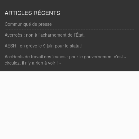
ARTICLES RÉCENTS
Communiqué de presse
Averroès : non à l’acharnement de l’État.
AESH : en grève le 9 juin pour le statut !
Accidents de travail des jeunes : pour le gouvernement c’est «
circulez, il n’y a rien à voir ! »
« Loi Bétharram » : enfin votée !
COMMENTAIRES RÉCENTS
Nbahedda Abdelwaheb
dans
Motion d’actualité en soutien aux
personnels du Lycée Averroès de Lille.
PAGES
Accueil
Nous contacter, adhérer.