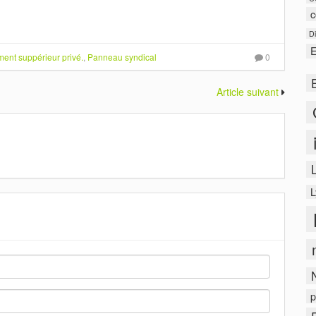
c
Di
E
ent suppérieur privé.
,
Panneau syndical
0
Article suivant
L
L
N
p