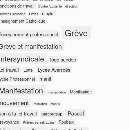
onditions de travail
Contre l'austérité
directeur
emploi
rection Diocésaine
Elèves
nseignement Catholique
Grève
Enseignement professionnel
Grève et manifestation
intersyndicale
logo sundep
oi travail
Lycée Averroès
Lutte
manif
ycée Professionnel
Manifestation
Mobilisation
manipulation
mouvement
médiation
mépris
Pascal
on à la loi travail
parcoursup
revoyance
Roubaix
Prérentrée; rattrapage