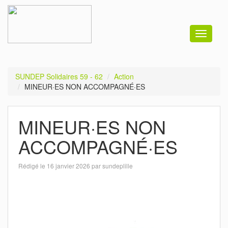
Toggle
navigati
SUNDEP Solidaires 59 - 62
Action
MINEUR·ES NON ACCOMPAGNÉ·ES
MINEUR·ES NON
ACCOMPAGNÉ·ES
Rédigé le 16 janvier 2026 par sundeplille