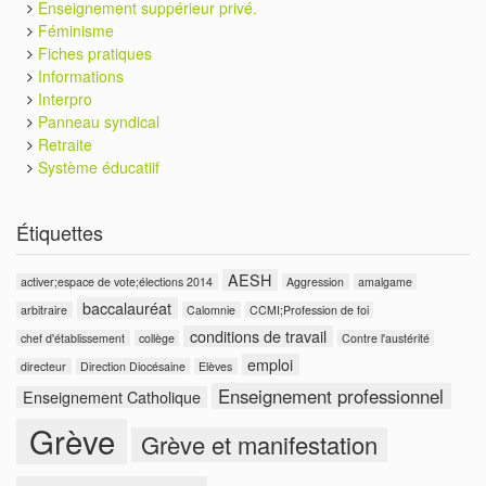
Enseignement suppérieur privé.
Féminisme
Fiches pratiques
Informations
Interpro
Panneau syndical
Retraite
Système éducatiif
Étiquettes
AESH
activer;espace de vote;élections 2014
Aggression
amalgame
baccalauréat
arbitraire
Calomnie
CCMI;Profession de foi
conditions de travail
chef d'établissement
collège
Contre l'austérité
emploi
directeur
Direction Diocésaine
Elèves
Enseignement professionnel
Enseignement Catholique
Grève
Grève et manifestation