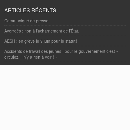
ARTICLES RÉCENTS
Communiqué de presse
Averroès : non à l’acharnement de l’État.
AESH : en grève le 9 juin pour le statut !
Accidents de travail des jeunes : pour le gouvernement c’est «
circulez, il n’y a rien à voir ! »
« Loi Bétharram » : enfin votée !
COMMENTAIRES RÉCENTS
Nbahedda Abdelwaheb
dans
Motion d’actualité en soutien aux
personnels du Lycée Averroès de Lille.
PAGES
Accueil
Nous contacter, adhérer.