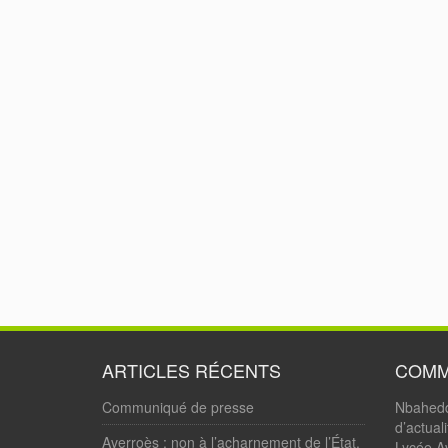
ARTICLES RÉCENTS
COMM
Communiqué de presse
Nbahed
d’actual
Averroès : non à l’acharnement de l’État.
Lycée Av