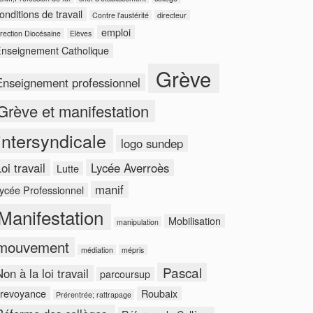
onditions de travail
Contre l'austérité
directeur
emploi
rection Diocésaine
Elèves
nseignement Catholique
Grève
Enseignement professionnel
Grève et manifestation
intersyndicale
logo sundep
oi travail
Lycée Averroès
Lutte
manif
ycée Professionnel
Manifestation
Mobilisation
manipulation
mouvement
médiation
mépris
Pascal
on à la loi travail
parcoursup
revoyance
Roubaix
Prérentrée; rattrapage