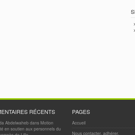
S
ENTAIRES RÉCENTS
PAGES
da Abdelwaheb
dans
Motion
Accueil
ité en soutien aux personnels du
Nous contacter, adhérer.
erroès de Lille.