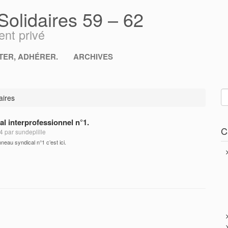
lidaires 59 – 62
nt privé
ER, ADHÉRER.
ARCHIVES
aires
l interprofessionnel n°1.
C
4 par sundeplille
neau syndical n°1 c’est ici.