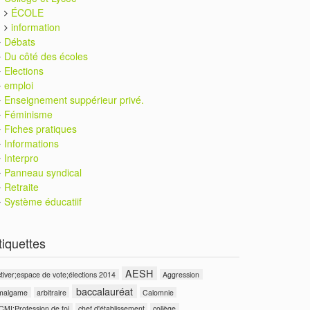
ÉCOLE
information
Débats
Du côté des écoles
Elections
emploi
Enseignement suppérieur privé.
Féminisme
Fiches pratiques
Informations
Interpro
Panneau syndical
Retraite
Système éducatiif
tiquettes
AESH
tiver;espace de vote;élections 2014
Aggression
baccalauréat
malgame
arbitraire
Calomnie
CMI;Profession de foi
chef d'établissement
collège