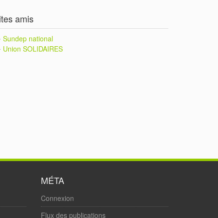
ites amis
Sundep national
Union SOLIDAIRES
MÉTA
Connexion
Flux des publications