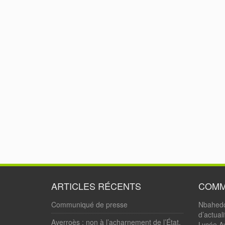
ARTICLES RÉCENTS
COMM
Communiqué de presse
Nbahed
d’actual
Averroès : non à l’acharnement de l’État.
Lycée Av