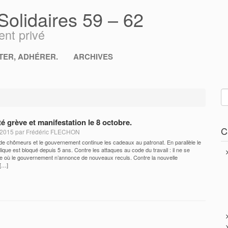
lidaires 59 – 62
nt privé
ER, ADHÉRER.
ARCHIVES
té grève et manifestation le 8 octobre.
C
e 2015 par Frédéric FLECHON
3 de chômeurs et le gouvernement continue les cadeaux au patronat. En parallèle le
blique est bloqué depuis 5 ans. Contre les attaques au code du travail : il ne se
 où le gouvernement n’annonce de nouveaux reculs. Contre la nouvelle
 […]