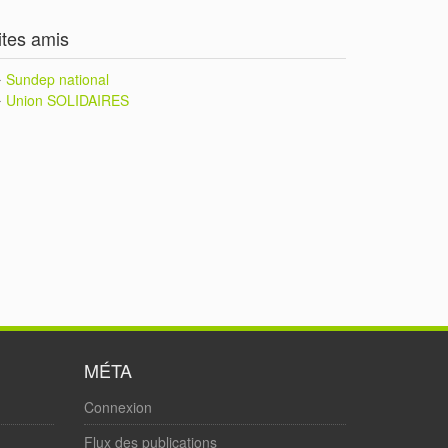
ites amis
Sundep national
Union SOLIDAIRES
MÉTA
Connexion
Flux des publications