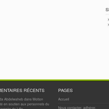
S
ENTAIRES RÉCENTS
PAGES
da Abdelwaheb
dans
Motion
Accueil
ité en soutien aux personnels du
Nous contacter, adhérer.
erroès de Lille.