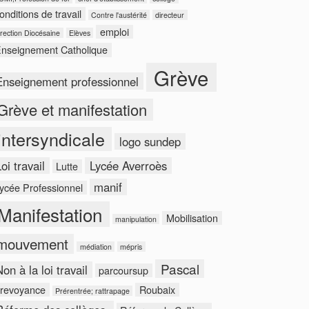
onditions de travail
Contre l'austérité
directeur
emploi
rection Diocésaine
Elèves
nseignement Catholique
Grève
Enseignement professionnel
Grève et manifestation
intersyndicale
logo sundep
oi travail
Lycée Averroès
Lutte
manif
ycée Professionnel
Manifestation
Mobilisation
manipulation
mouvement
médiation
mépris
Pascal
on à la loi travail
parcoursup
revoyance
Roubaix
Prérentrée; rattrapage