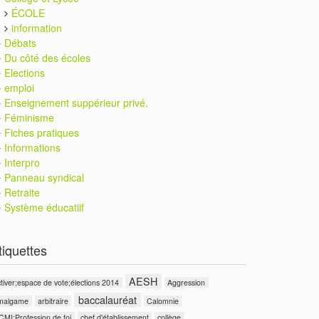
ÉCOLE
information
Débats
Du côté des écoles
Elections
emploi
Enseignement suppérieur privé.
Féminisme
Fiches pratiques
Informations
Interpro
Panneau syndical
Retraite
Système éducatiif
tiquettes
AESH
tiver;espace de vote;élections 2014
Aggression
baccalauréat
malgame
arbitraire
Calomnie
CMI;Profession de foi
chef d'établissement
collège