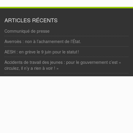
ARTICLES RÉCENTS
Communiqué de presse
Averroès : non à l’acharnement de l’État.
AESH : en grève le 9 juin pour le statut !
Accidents de travail des jeunes : pour le gouvernement c’est «
circulez, il n’y a rien à voir ! »
« Loi Bétharram » : enfin votée !
COMMENTAIRES RÉCENTS
Nbahedda Abdelwaheb
dans
Motion d’actualité en soutien aux
personnels du Lycée Averroès de Lille.
PAGES
Accueil