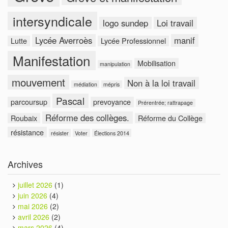
intersyndicale
logo sundep
Loi travail
Lycée Averroès
manif
Lutte
Lycée Professionnel
Manifestation
Mobilisation
manipulation
mouvement
Non à la loi travail
médiation
mépris
Pascal
parcoursup
prevoyance
Prérentrée; rattrapage
Réforme des collèges.
Roubaix
Réforme du Collège
résistance
résister
Voter
Élections 2014
Archives
juillet 2026
(1)
juin 2026
(4)
mai 2026
(2)
avril 2026
(2)
mars 2026
(4)