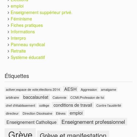
emploi
Enseignement suppérieur privé.
Féminisme
Fiches pratiques
Informations
Interpro
Panneau syndical
Retraite
Système éducatiif
Étiquettes
AESH
activer;espace de vote;élections 2014
Aggression
amalgame
baccalauréat
arbitraire
Calomnie
CCMI;Profession de foi
conditions de travail
chef d'établissement
collège
Contre l'austérité
emploi
directeur
Direction Diocésaine
Elèves
Enseignement professionnel
Enseignement Catholique
Grève
Grève et manifestation